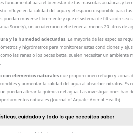
s fundamental para el bienestar de tus mascotas acuáticas y terre
esto influye en la calidad del agua y el espacio disponible para tu
es puedan moverse libremente y que el sistema de filtración sea 
qua Society), un acuaterrario debe tener al menos 20 litros de a
ura y la humedad adecuadas
. La mayoría de las especies req
ómetros y higrómetros para monitorear estas condiciones y ajust
, como las ranas o los peces betta, suelen necesitar un ambiente
.
io con elementos naturales
que proporcionen refugio y zonas de
ondites y aumentar la calidad del agua al absorber nitratos. Es r
que puedan alterar la química del agua. Las investigaciones han
mportamientos naturales (Journal of Aquatic Animal Health).
sticas, cuidados y todo lo que necesitas saber