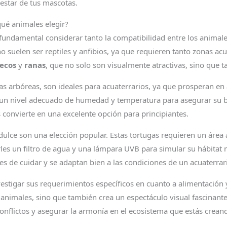
nestar de tus mascotas.
ué animales elegir?
s fundamental considerar tanto la compatibilidad entre los animal
o suelen ser reptiles y anfibios, ya que requieren tanto zonas ac
ecos
y
ranas
, que no solo son visualmente atractivas, sino que t
ranas arbóreas, son ideales para acuaterrarios, ya que prosperan 
 un nivel adecuado de humedad y temperatura para asegurar su b
 convierte en una excelente opción para principiantes.
 dulce son una elección popular. Estas tortugas requieren un áre
es un filtro de agua y una lámpara UVB para simular su hábitat 
les de cuidar y se adaptan bien a las condiciones de un acuaterrar
investigar sus requerimientos específicos en cuanto a alimentació
 animales, sino que también crea un espectáculo visual fascinant
onflictos y asegurar la armonía en el ecosistema que estás crean