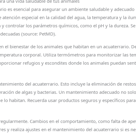
ra una vida saludable de tus animales
rio es esencial para asegurar un ambiente saludable y adecuado
e atención especial en la calidad del agua, la temperatura y la i
y controlar los parámetros químicos, como el pH y la dureza. Se 
adecuadas (source: PetMD).
n el bienestar de los animales que habitan en un acuaterrario. D
mperatura corporal. Utiliza termómetros para monitorizar las temp
orcionar refugios y escondites donde los animales puedan sentir
ntenimiento del acuaterrario. Esto incluye la eliminación de rest
iferación de algas y bacterias. Un mantenimiento adecuado no solo
e lo habitan. Recuerda usar productos seguros y específicos para a
s regularmente. Cambios en el comportamiento, como falta de ape
res y realiza ajustes en el mantenimiento del acuaterrario si es 