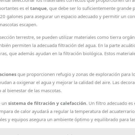
ental seleccionar los materiales correctos que proporcionen un 
ortantes es el
tanque
, que debe ser lo suficientemente grande p
0 galones para asegurar un espacio adecuado y permitir un corre
 mascotas escapen.
 sección terrestre, se pueden utilizar materiales como tierra orgán
mbién permiten la adecuada filtración del agua. En la parte acuát
ras, que además ayudan en la filtración biológica. Estos materiale
aciones
que proporcionen refugio y zonas de exploración para los
udan a oxigenar el agua y mejorar la calidad del aire. Las decor
 al bienestar de las mascotas.
e un
sistema de filtración y calefacción
. Un filtro adecuado es
ara de calor ayudará a regular la temperatura del acuaterrario, l
ales y equipos asegura un ambiente óptimo y equilibrado para la