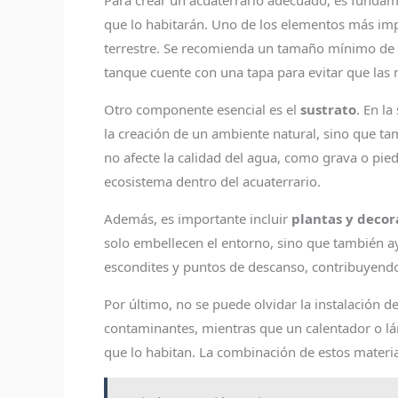
Para crear un acuaterrario adecuado, es fundam
que lo habitarán. Uno de los elementos más imp
terrestre. Se recomienda un tamaño mínimo de 2
tanque cuente con una tapa para evitar que las
Otro componente esencial es el
sustrato
. En la
la creación de un ambiente natural, sino que ta
no afecte la calidad del agua, como grava o pied
ecosistema dentro del acuaterrario.
Además, es importante incluir
plantas y decor
solo embellecen el entorno, sino que también ay
escondites y puntos de descanso, contribuyendo
Por último, no se puede olvidar la instalación d
contaminantes, mientras que un calentador o lámp
que lo habitan. La combinación de estos materi