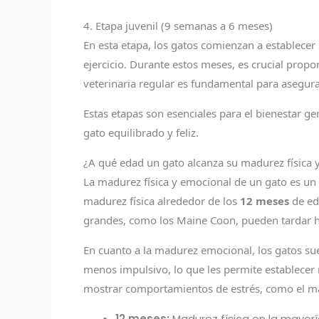
4. Etapa juvenil (9 semanas a 6 meses)
En esta etapa, los gatos comienzan a establece
ejercicio. Durante estos meses, es crucial prop
veterinaria regular es fundamental para asegur
Estas etapas son esenciales para el bienestar g
gato equilibrado y feliz.
¿A qué edad un gato alcanza su madurez física 
La madurez física y emocional de un gato es un 
madurez física alrededor de los
12 meses
de eda
grandes, como los Maine Coon, pueden tardar 
En cuanto a la madurez emocional, los gatos sue
menos impulsivo, lo que les permite establece
mostrar comportamientos de estrés, como el marc
12 meses:
Madurez física en la mayoría