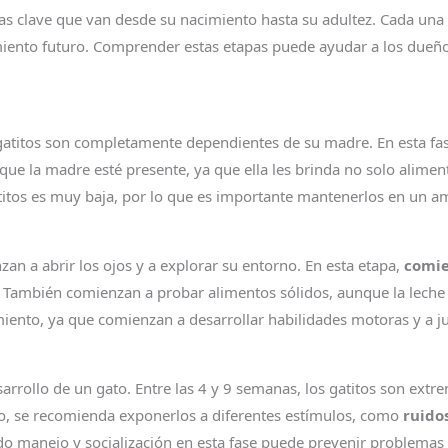
pas clave que van desde su nacimiento hasta su adultez. Cada una 
miento futuro. Comprender estas etapas puede ayudar a los dueñ
gatitos son completamente dependientes de su madre. En esta fa
l que la madre esté presente, ya que ella les brinda no solo alime
atitos es muy baja, por lo que es importante mantenerlos en un am
zan a abrir los ojos y a explorar su entorno. En esta etapa,
comie
. También comienzan a probar alimentos sólidos, aunque la leche
ento, ya que comienzan a desarrollar habilidades motoras y a jug
esarrollo de un gato. Entre las 4 y 9 semanas, los gatitos son ext
o, se recomienda exponerlos a diferentes estímulos, como
ruido
o manejo y socialización en esta fase puede prevenir problemas