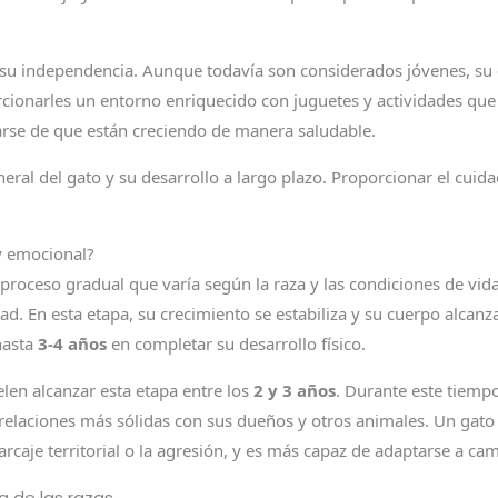
r su independencia. Aunque todavía son considerados jóvenes, su 
orcionarles un entorno enriquecido con juguetes y actividades qu
arse de que están creciendo de manera saludable.
eneral del gato y su desarrollo a largo plazo. Proporcionar el cu
y emocional?
proceso gradual que varía según la raza y las condiciones de vid
d. En esta etapa, su crecimiento se estabiliza y su cuerpo alcan
hasta
3-4 años
en completar su desarrollo físico.
len alcanzar esta etapa entre los
2 y 3 años
. Durante este tiemp
r relaciones más sólidas con sus dueños y otros animales. Un 
aje territorial o la agresión, y es más capaz de adaptarse a ca
 de las razas.