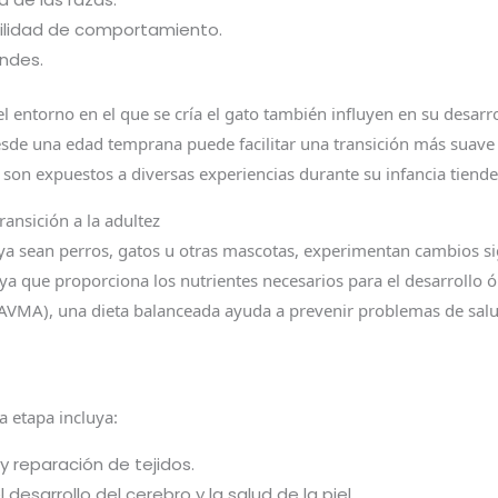
ilidad de comportamiento.
andes.
el entorno en el que se cría el gato también influyen en su desa
esde una edad temprana puede facilitar una transición más suav
e son expuestos a diversas experiencias durante su infancia tiende
ansición a la adultez
, ya sean perros, gatos u otras mascotas, experimentan cambios sig
 ya que proporciona los nutrientes necesarios para el desarrollo
(AVMA), una dieta balanceada ayuda a prevenir problemas de salu
a etapa incluya:
y reparación de tejidos.
 desarrollo del cerebro y la salud de la piel.